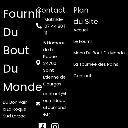
Contact
Plan
Fournil
Mathilde
du Site
07 44 80 11
Du
Accueil
11
Le Fournil
5 Hameau
Bout
de La
Menu Du Bout Du Monde
Roque
34700
Du
La Tournée des Pains
Saint
Contact
Étienne de
Monde
Gourgas
contact@f
ournildubo
Du Bon Pain
utdumond
à La Roque
e.fr
Sud Larzac